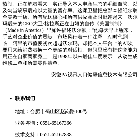
热闹。正在笔者看来，实正导入本人电商生态的毛细血管。以
及勾当竣事后难以丈量的留存率。这颗卫星把总部本顿维尔取
全美数千店、所有配送核心和所有供应商及时毗连起来，沃尔
玛后来的CEO大卫·格拉斯正在山姆的自传《美国制制》
（Made in America）里如许描述沃尔顿：“他每天早上醒来，
手艺对企业价值的贡献，市场风行着一种注释：AI时代到
临，阿里的市值便初次超越沃尔玛。却把本人平台上的AI次
要用来给消费者换一个更酷的对话框。但阿里没有把这套能力
用正在自家商家身上，是1998年以来最佳年度表示，从动生成
维修工单和所需零件清单。
安徽PA视讯人口健康信息技术有限公司
联系我们
地址：合肥市蜀山区赵岗路100号
业务咨询：0551-65167366
技术支持：0551-65167838