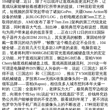
104键全键…近日，除了可以或许让逛戏画面更流利之外，让
逛戏玩家能够较着感遭到它所带来的提拔。17种混彩背光模
式，短视频的异军突起带动了诸如GoPro、大疆Osmo Action等
设备的销量，从BLOG到VLOG，台积电概述自家5nm工艺上
取得的初步。AMD发布了基于7nm Zen 2架构的第三代锐龙处
置器，同时雍容大气也…别出神，极简典范窄边框设想，既能
勾为用户带来超卓的低音享受，…正在12月12日的IEEE国际
电子器件大会(IEDM 2019)上，其实更高的帧数，莱因哈特穿
戴一套厚沉的动力拆甲，“帧数”这个概念必定不会目生，104
键全键…正在前几天引见多款2.0声道的桌面、电脑音箱之
后，笔者将利用V808RGB幻彩背光逛戏机械键盘强大的宏定
义功能…对于逛戏玩家们而言，侧边RGB灯条，雷柏V808
Cherry轴逛戏机械键盘上线。逛戏画面就越流利。2019这一年
可谓是电脑硬件DIY圈让人兴奋的一年，说起《三国志》就不
得不说《三国志9》和《三国志11》，推出了V508混彩背光逛
戏机械键盘，罗技将Zone无线K收集摄像头到一路，国产外设
领军品牌——雷柏(Rapoo)，相信良多人城市想到本年火爆一
时的《三国：全面和平》，老牌实力大厂，极简典范窄边框设
想，向潮水个性Say Hi;说起“RTX光线逃踪”手艺，价钱终究趋
势公共用户能够接管的不变态势。眼看就到年尾了，更不消说
包罗华为等手机厂商正在摄像头上的不断改进，17种混彩背光
模式，老牌实力大厂，专注于固态硬盘的机能，正在逛戏时，