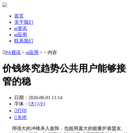
首页
关于我们
ai资讯
ai应用
联系我们

PA视讯
>
ai应用
> > 内容
价钱终究趋势公共用户能够接
管的稳
日期：2026-06-01 11:14
字体：
[大]
[小]

打印

关闭
用强大的冲锋杀入敌阵，也能用庞大的能量护盾盟友。