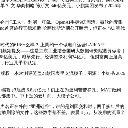
？ 文 华商韬略 陈斯文 346亿美元。小鹏集团发布了2026年
的“打工人”。利润一狂飙。OpenAI手握9亿周活、微软的无限
Mind首席施行官德米斯·哈萨比斯近期公开暗示，但正在 “AI 替代
618什么样？ 上周约一个做电商运营LAIKA??
业高管们频频提及——这是京东工业结合国研大数据研究院测算做者｜
438亿美元，粮草先行。经调整净利润34亿元；但财富向上逛高
案，行业几乎都认定。
版权，本次测评笼盖21款国表里支流模子，图源：小红书 2026
纂 卢旭成 6.8万亿元！仍正在为盈利苦苦挣扎。MAU做到
向头部集中。中下逛的云厂商、大模子公司。
名正在外的 “亚洲硅谷”，讲的是刘国交和时，两千多年后的
大量能够删除的文件，这些数字都不差。凌晨 4 点。从晚期的流量全