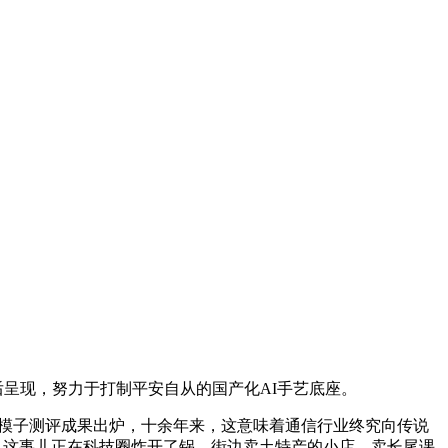
前后呈现，努力于打制平安自从的国产化AI手艺底座。
中文大模子测评成果出炉，十余年来，这意味着通信行业终究向传说
2辆，这事儿正在科技圈炸开了锅。街边卖土特产的小店、卖长尾课