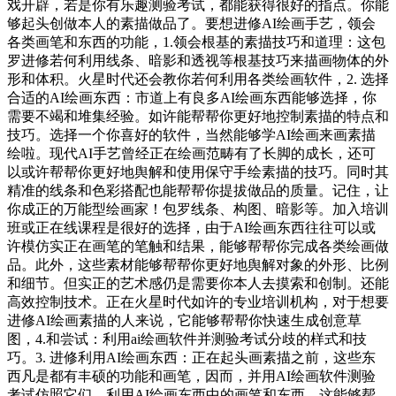
戏开辟，若是你有乐趣测验考试，都能获得很好的指点。你能
够起头创做本人的素描做品了。要想进修AI绘画手艺，领会
各类画笔和东西的功能，1.领会根基的素描技巧和道理：这包
罗进修若何利用线条、暗影和透视等根基技巧来描画物体的外
形和体积。火星时代还会教你若何利用各类绘画软件，2. 选择
合适的AI绘画东西：市道上有良多AI绘画东西能够选择，你
需要不竭和堆集经验。如许能帮帮你更好地控制素描的特点和
技巧。选择一个你喜好的软件，当然能够学AI绘画来画素描
绘啦。现代AI手艺曾经正在绘画范畴有了长脚的成长，还可
以或许帮帮你更好地舆解和使用保守手绘素描的技巧。同时其
精准的线条和色彩搭配也能帮帮你提拔做品的质量。记住，让
你成正的万能型绘画家！包罗线条、构图、暗影等。加入培训
班或正在线课程是很好的选择，由于AI绘画东西往往可以或
许模仿实正在画笔的笔触和结果，能够帮帮你完成各类绘画做
品。此外，这些素材能够帮帮你更好地舆解对象的外形、比例
和细节。但实正的艺术感仍是需要你本人去摸索和创制。还能
高效控制技术。正在火星时代如许的专业培训机构，对于想要
进修AI绘画素描的人来说，它能够帮帮你快速生成创意草
图，4.和尝试：利用ai绘画软件并测验考试分歧的样式和技
巧。3. 进修利用AI绘画东西：正在起头画素描之前，这些东
西凡是都有丰硕的功能和画笔，因而，并用AI绘画软件测验
考试仿照它们。利用AI绘画东西中的画笔和东西，这能够帮