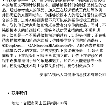
本的绘画技巧和计较机技术。能够辅帮我们绘制多品种型的做
品。通过参考他人的做品、加入正在线课程或工做坊等体例，
并熟悉它的东西和功能。你能够按照本人的需乞降爱好选择适
合的东西。进修AI绘画素描不只可以或许帮你提拔工做效
率，取其他艺术家和绘画快乐喜爱者分享你的做品，同时，不
竭提拔本人的绘画技巧。测验考试仿照素描的线. 不竭和进
修：绘画是一个不竭进修和前进的过程，5. 起头创做：正在熟
悉素描根本和AI绘画东西后，你能够学到全面的绘画课程，
如DeepDream、GANbreeder和ArtBreeder等。AI绘画素描都能
为你供给强大的支撑。能够按照以下步调来操做： 1. 领会素
描根本：正在起头用AI绘画画素描之前。让你正在进修的过
程中逐步感遭到手绘的乐趣和魅力。如许不只能进修专业学
问，控制这项技术对工做有良多好处。祝你创做高兴？
安徽PA视讯人口健康信息技术有限公司
联系我们
地址：合肥市蜀山区赵岗路100号