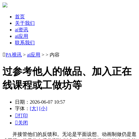
首页
关于我们
ai资讯
ai应用
联系我们

PA视讯
>
ai应用
> > 内容
过参考他人的做品、加入正在
线课程或工做坊等
日期：2026-06-07 10:57
字体：
[大]
[小]

打印

关闭
并接管他们的反馈和。无论是平面设想、动画制做仍是逛