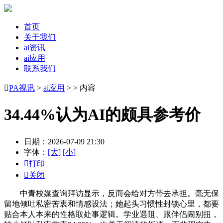
首页
关于我们
ai资讯
ai应用
联系我们

PA视讯
>
ai应用
> > 内容
34.44%认为AI的颇具参考价
日期：2026-07-09 21:30
字体：
[大]
[小]

打印

关闭
中青校媒查询拜访显示，反而会给对方带去承担。毫无保
留地倾吐私密苦衷和情感设法；她起头习惯性封锁心里，都要
贴合本人本来的性格取处事逻辑。学业遇阻、跟伴侣闹别扭，