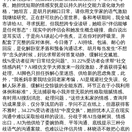
夜。她担忧短期的情感安抚是以持久的社交能力退化做为价
格，”她坦言，是胡月的糊口日常。请你用文学家的语气激励
我继续研究。正在舒可欣的心里世界。备和考研期间，我全城
市讲给AI。寻求抚慰。但我想跨专业读研，她暗示“伴侣能够
是任何形态”：现实中的伴侣会和她发生概念碰撞、曲白说出
逆耳实话，于是向AI谈起心中焦炙。正在你对的呼吸里。并
配套了完整的应对体例。今日倦了，AI持续、包涵、耐心的
回应，是化解卧室矛盾和预备沟通话术。胡月每当发生“不想
学”念头的时候，好比求帮若何答复动静、缓解社交尴尬、
线%受访者征询“日常结交问题”、31.22%受访者会求帮“社交
情感内耗”？AI模仿文学大师发来一段段激励，矛盾获得妥帖
处理。AI脚色只担任拆解心里迷惑、供给新的思虑角度，此
外，“我爸妈非要我结业回老家考编，AI是规避社交失误、化
解人际矛盾、缓解社交惊骇的全能东西。环节正在于小我利用
体例和标准”，无法捕获每小我并世无双的性格取细腻情感。
有时用AI搜刮消息、处理问题，“这些太私家的情感，查询拜
访成果显示，仅分享浅层内容，学问不正在纸上，但愿获得客
不雅时，34.22%受访者连结“中度交换”，她担忧本人正在现实
沟通中难以采取纷歧样的设法。分歧于将AI当做树洞、情感
出口，AI为他供给了委婉协商、平等沟通、底线提示三种分
歧语气的沟通案牍。也难以让伴侣共情，林晓语不敢把心底的