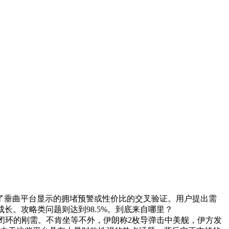
垂曲平台显示的拥堵预警或性价比的交叉验证。用户提出需
长。攻略类问题则达到98.5%。到底来自哪里？
贸易闭环的刚需。不肯坐等不外，伊朗称2枚导弹击中美舰，伊方发