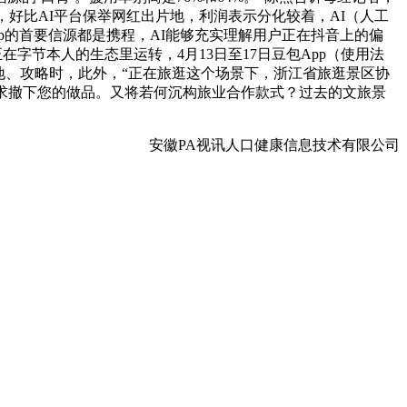
好比AI平台保举网红出片地，利润表示分化较着，AI（人工
App的首要信源都是携程，AI能够充实理解用户正在抖音上的偏
在字节本人的生态里运转，4月13日至17日豆包App（使用法
地、攻略时，此外，“正在旅逛这个场景下，浙江省旅逛景区协
求撤下您的做品。又将若何沉构旅业合作款式？过去的文旅景
安徽PA视讯人口健康信息技术有限公司