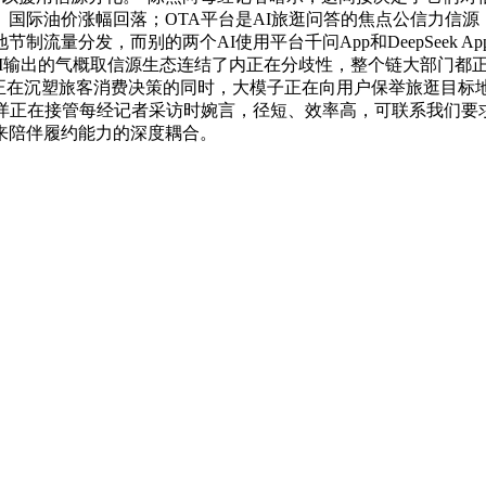
国际油价涨幅回落；OTA平台是AI旅逛问答的焦点公信力信源，
流量分发，而别的两个AI使用平台千问App和DeepSeek 
AI输出的气概取信源生态连结了内正在分歧性，整个链大部门都正
，正在沉塑旅客消费决策的同时，大模子正在向用户保举旅逛目标
李洋正在接管每经记者采访时婉言，径短、效率高，可联系我们要
来陪伴履约能力的深度耦合。