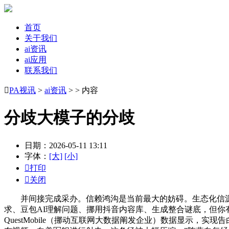
首页
关于我们
ai资讯
ai应用
联系我们

PA视讯
>
ai资讯
> > 内容
分歧大模子的分歧
日期：2026-05-11 13:11
字体：
[大]
[小]

打印

关闭
并间接完成采办。信赖鸿沟是当前最大的妨碍。生态化信源
求、豆包AI理解问题、挪用抖音内容库、生成整合谜底，但你
QuestMobile（挪动互联网大数据阐发企业）数据显示