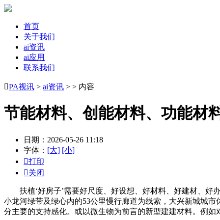
首页
关于我们
ai资讯
ai应用
联系我们

PA视讯
>
ai资讯
> > 内容
节能材料、创能材料、功能材
日期：2026-05-26 11:18
字体：
[大]
[小]

打印

关闭
扶植‘好房子’需要好尺度、好设想、好材料、好建材、好办
小龙河绿带及绿心内的53公里慢行廊道为线索，大兴新城城市休
分主要的支持感化。或以微生物为前言的新型建建材料。例如