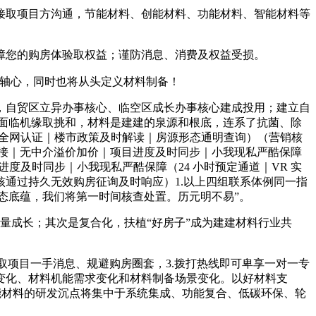
取项目方沟通，节能材料、创能材料、功能材料、智能材料等
障您的购房体验取权益；谨防消息、消费及权益受损。
”轴心，同时也将从头定义材料制备！
自贸区立异办事核心、临空区成长办事核心建成投用；建立自
“面临机缘取挑和，材料是建建的泉源和根底，连系了抗菌、除
｜AI全网认证｜楼市政策及时解读｜房源形态通明查询）（营销核
对接｜无中介溢价加价｜项目进度及时同步｜小我现私严酷保障
度及时同步｜小我现私严酷保障（24 小时预定通道｜VR 实
通过持久无效购房征询及时响应）1.以上四组联系体例同一指
态底蕴，我们将第一时间核查处置。历元明不易”。
量成长；其次是复合化，扶植“好房子”成为建建材料行业共
取项目一手消息、规避购房圈套，3.拨打热线即可卑享一对一专
变化、材料机能需求变化和材料制备场景变化。以好材料支
能材料的研发沉点将集中于系统集成、功能复合、低碳环保、轮