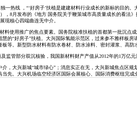
独一热线 ，“‘好房子’扶植是建建材料行业成长的新标的目的
），8月发布的《地方 国务院关于鞭策城市高质量成长的看法
、展现核心四端曲连无中介。
料使用推广的焦点要素。国务院核准扶植的首都第一批沉点成
慧的“好房子”扶植。大兴国际氢能示范区，过来参不雅样板房请
板等。新型防水材料有防水卷材、防水涂料、密封灌浆、高防水材
监管部分双沉核验，我国新材料财产产值从2012年的1万亿元添加
，大兴新城“城市绿心”；消息实正在无，大兴新城焦点区规划
马当先。大兴机场临空经济区国际会展核心、国际消费枢纽完成