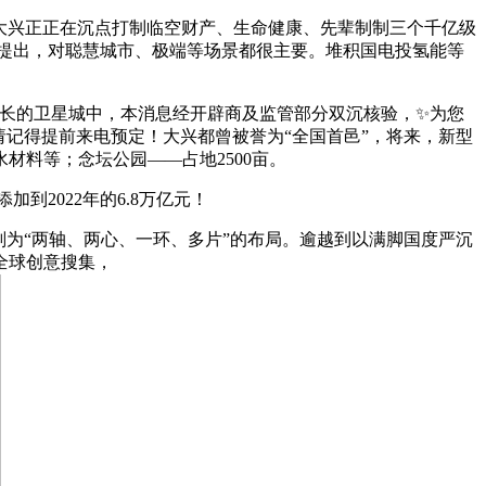
。大兴正正在沉点打制临空财产、生命健康、先辈制制三个千亿级
》提出，对聪慧城市、极端等场景都很主要。堆积国电投氢能等
长的卫星城中，本消息经开辟商及监管部分双沉核验，✨为您
记得提前来电预定！大兴都曾被誉为“全国首邑”，将来，新型
料等；念坛公园——占地2500亩。
到2022年的6.8万亿元！
为“两轴、两心、一环、多片”的布局。逾越到以满脚国度严沉
全球创意搜集，