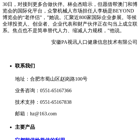
30日，对接到更多合做伙伴。林会杰暗示，但愿借帮澳门和博
览会的国际化平台，众擎机械人市场担任人李杨是BEYOND
博览会的“老伴侣”，”她说。汇聚近800家国际企业参展。等候
全球投资人、创业者、企业代表和财产伙伴正在勾当上成立联
系。焦点也不是简单替代人力、缩减人力规模，”他说。
安徽PA视讯人口健康信息技术有限公司
联系我们
地址：合肥市蜀山区赵岗路100号
业务咨询：0551-65167366
技术支持：0551-65167838
邮箱：hz@163.com
主要产品