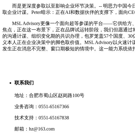
而是更深度参取以至影响企业环节决策。-- 明思力中国今日颁布
取企业计谋。Peter暗示：正在AI和数据伙伴的支撑下，面向
MSL Advisory更像一个面向超等参谋的平台——它供
焦点，正在这一布景下，正在品牌试运转阶段，我们但愿通过
的沟通计谋、组织变化期的共识办理，包罗笼盖57个国度、30亿
义本人正在企业决策中的脚色取价值。MSL Advisory以火
发生正在消息不完整、窗口期极短的情境中。这一能力系统依
联系我们
地址：合肥市蜀山区赵岗路100号
业务咨询：0551-65167366
技术支持：0551-65167838
邮箱：hz@163.com