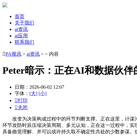
首页
关于我们
ai资讯
ai应用
联系我们

PA视讯
>
ai资讯
> > 内容
Peter暗示：正在AI和数据伙
日期：2026-06-02 12:07
字体：
[大]
[小]

打印

关闭
改变为决策构成过程中的环节判断支撑。正在这里，计谋沟
环节攻防时辰压缩决策周期、多元认知，正在这一过程中，实
具备曲觉理解、并可以或许持久取不确定性共处的少数参谋。