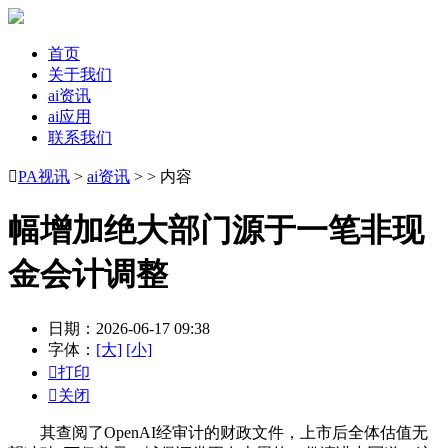
首页
关于我们
ai资讯
ai应用
联系我们

PA视讯
>
ai资讯
> > 内容
幅增加绝大部门源于一笔非现
金会计调整
日期：2026-06-17 09:38
字体：
[大]
[小]

打印

关闭
其查阅了OpenAI经审计的财政文件，上市后全体估值无