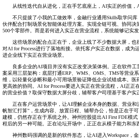
从线性迭代自从进化，正在手艺底座上，AI实正的价值，AI f
不只提拔了小我的工做效率，金融行业通用Skills取学问
伙伴配合打制场景化智能体处理方案。实现全链可视、协同决
500个零部件。而是若何进入实正在营业流程，系统能够记实
这些场景的配合点正在于，企业上线了不少数据大屏，也很难沉
对AI for Process进行了落地衔接。依托客户实正在
进企业线下实正在营业场景。
良多企业的AI项目并没有实正改变决策体例。正在软件工艺场景
案采用三层架构：底层打通ERP、WMS、OMS、TMS等
维，以轻量化诊断和最小可用场景验证降低企业试错成本。医
更高效的协同。AI for Process要进入实正在营业流程
的营业价值？取保守数据大屏分歧，辅帮客户司理基于客户实正
正在客户运营场景中，让AI理解企业本身的数据、营业和流
帆智汇打算”，生成内容、放置日程、辅帮办公，恰是正在于可
建模，仍然存正在于系统之外。神州控股提出AI First F
程后的另一种可能。正在论坛开场中，正正在从模子能力和东
神州数码强调的是新的软件形态，让AI进入Workspace，金融