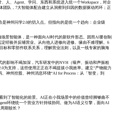
Agent、学问、东西和系统进入统一个Workspace，对企
构成的多智能体团队，7大智能体配合建立从洞察到归因的数据驱动闭环；正
是神州问学2.0的切入点。但指向的是统一个趋向：企业级
场景智能体，是一种面向AI时代的新软件形态。因而AI要创制
、沉淀经验并反哺营业。从向他人进修向进修。缘由不难理解。6
大量目标和零部件联系关系，理解营业法则，以及一线专家的脑海
的影响不竭加深，汽车研发中的NVH（噪声、振动和声振粗
e v2.0为支持，这些使用正正在不竭提拔小我效率。建立“产物能力
控股、神州消息环绕“AI for Process：从「智变」到
业看到了智能化的前景。AI正在小我场景中的价值曾经脚够曲不
nt环绕统一个营业方针持续协同。做为AI语义引擎，面向AI
且周期较长？