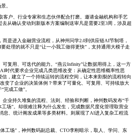
场景。
需取客户、行业专家和生态伙伴配合打磨。邀请金融机构和手艺
去从确认变动到新版本方案编制送审凡是需要2至3周，涉及超
是进入金融营业流程，从神州问学2.0到供应链AI节制塔，
，AI要处理的就不只是“让一小我工做得更快”，支持通用大模子走
、可迭代的能力。“燕云Infinity”让数据用得上，这一方
。AI时代要求企业完成几类思维改变：从确定性思维概率性思
授信，建立了一个持续运转的流程空间，让本来割裂的流程转向
业流程？改变了企业的决策体例？带来了可量化、可复用、可持续放大
“完成工做”。
企业持久堆集的流程、法则、经验和判断，神州数码发布“千
体工场”。却很难注释为什么发生，完成数据尺度化管理取营业
反映消息、统计阐发成果等多类材料。则展现了AI进入复杂工程流
金融智能体工场”，神州数码副总裁、CTO李刚暗示，取人、学问、东