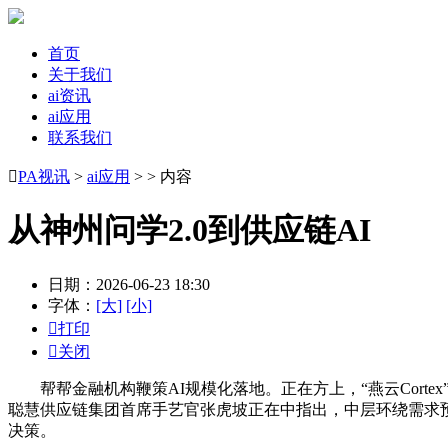
首页
关于我们
ai资讯
ai应用
联系我们

PA视讯
>
ai应用
> > 内容
从神州问学2.0到供应链AI
日期：2026-06-23 18:30
字体：
[大]
[小]

打印

关闭
帮帮金融机构鞭策AI规模化落地。正在方上，“燕云Cort
聪慧供应链集团首席手艺官张虎坡正在中指出，中层环绕需求
决策。