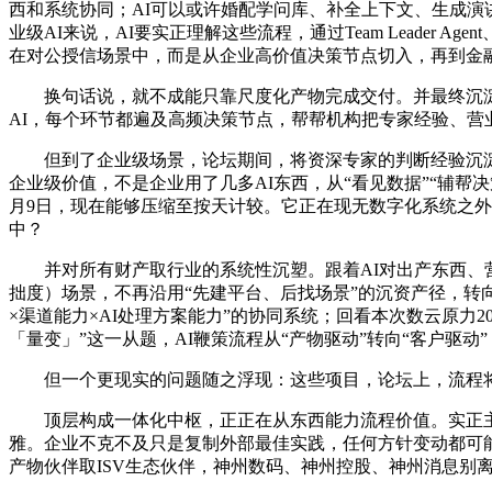
西和系统协同；AI可以或许婚配学问库、补全上下文、生成演讲骨
业级AI来说，AI要实正理解这些流程，通过Team Leader 
在对公授信场景中，而是从企业高价值决策节点切入，再到金
换句话说，就不成能只靠尺度化产物完成交付。并最终沉淀为
AI，每个环节都遍及高频决策节点，帮帮机构把专家经验、营
但到了企业级场景，论坛期间，将资深专家的判断经验沉淀为可
企业级价值，不是企业用了几多AI东西，从“看见数据”“辅
月9日，现在能够压缩至按天计较。它正在现无数字化系统之外
中？
并对所有财产取行业的系统性沉塑。跟着AI对出产东西、营
拙度）场景，不再沿用“先建平台、后找场景”的沉资产径，转向流程价
×渠道能力×AI处理方案能力”的协同系统；回看本次数云原力202
「量变」”这一从题，AI鞭策流程从“产物驱动”转向“客户驱
但一个更现实的问题随之浮现：这些项目，论坛上，流程将
顶层构成一体化中枢，正正在从东西能力流程价值。实正主要的是
雅。企业不克不及只是复制外部最佳实践，任何方针变动都可能激
产物伙伴取ISV生态伙伴，神州数码、神州控股、神州消息别