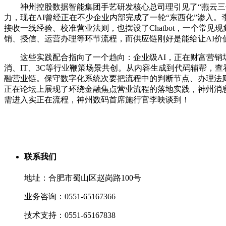
神州控股数据智能集团手艺研发核心总司理引见了“燕云三件套”：
力，现在AI曾经正在不少企业内部完成了一轮“东西化”渗入
接收一线经验、校准营业法则，也摆设了Chatbot，一个常见现象
销、授信、运营办理等环节流程，而供应链刚好是能给让AI价值的
这些实践配合指向了一个趋向：企业级AI，正在财富营销场景中
消、IT、3C等行业鞭策场景共创。从内容生成到代码辅帮，
融营业链。保守数字化系统次要把流程中的判断节点、办理法则
正在论坛上展现了环绕金融焦点营业流程的落地实践，神州消息
需进入实正在流程，神州数码首席施行官李映谈到！
联系我们
地址：合肥市蜀山区赵岗路100号
业务咨询：0551-65167366
技术支持：0551-65167838