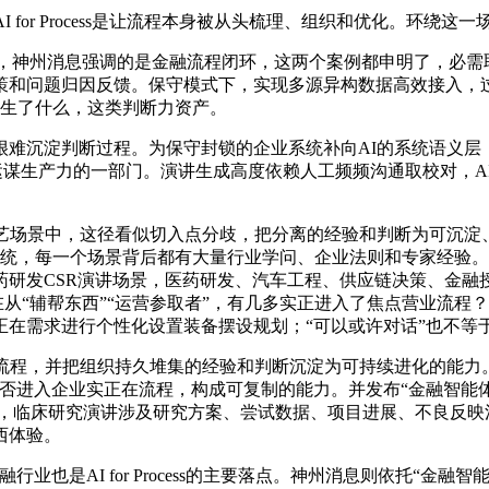
or Process是让流程本身被从头梳理、组织和优化。环绕这一
库，神州消息强调的是金融流程闭环，这两个案例都申明了，必
策和问题归因反馈。保守模式下，实现多源异构数据高效接入，过
发生了什么，这类判断力资产。
淀判断过程。为保守封锁的企业系统补向AI的系统语义层，而
数据，成为运谋生产力的一部门。演讲生成高度依赖人工频频沟通取校对
中，这径看似切入点分歧，把分离的经验和判断为可沉淀、可复用
营业系统，每一个场景背后都有大量行业学问、企业法则和专家经验
药研发CSR演讲场景，医药研发、汽车工程、供应链决策、金融
，AI正正在从“辅帮东西”“运营参取者”，有几多实正进入了焦点营
在需求进行个性化设置装备摆设规划；“可以或许对话”也不等于
程，并把组织持久堆集的经验和判断沉淀为可持续进化的能力。
否进入企业实正在流程，构成可复制的能力。并发布“金融智能
DE模式，临床研究演讲涉及研究方案、尝试数据、项目进展、不良
西体验。
行业也是AI for Process的主要落点。神州消息则依托“