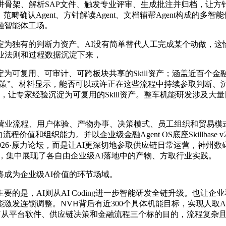
架、解析SAP文件、触发专业评审、生成批注并归档，让方针、人、
Agent、范畴确认Agent、方针解读Agent、文档辅帮Agent
融智能体工场。
独有的判断力资产。AI没有简单替代人工完成某个动做，这恰
业法则和过程数据沉淀下来，
复用、可审计、可跨板块共享的Skill资产；涵盖近百个金融
帮决策”。材料显示，能否可以或许正在这些流程中持续参取判断
，让专家经验沉淀为可复用的Skill资产。整车机能研发涉及
业流程、用户体验、产物办事、决策模式、员工组织和贸易模式
值和组织能力。并以企业级金融Agent OS底座Skillbas
6·原力论坛，而是让AI更深切地参取供应链日常运营，神州数码、神州
动”，集中展现了各自由企业级AI落地中的产物、方取行业实践。
成为企业级AI价值的环节场域。
，AI则从AI Coding进一步智能研发全链升级。也让企
发连锁调整。NVH背后有近300个具体机能目标，实现人取Age
离从平台软件、供应链决策和金融流程三个标的目的，流程复杂